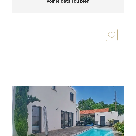
Voir le détail du bien
MERIGNAC 33
2
129 m
, 5 pièces
Ref : 12992
Maison à vendre
627 000 €