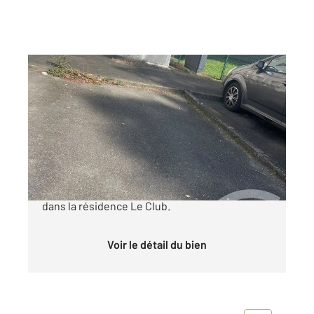
MERIGNAC 33
2
10 m
Ref : 14879
Parking à vendre
6 000 €
Au centre ville de Merignac, place de parking
dans la résidence Le Club.
Voir le détail du bien