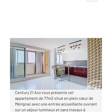
MERIGNAC 33
2
77,22 m
, 4 pièces
Ref : 14936
Appartement T4 à vendre
189 000 €
Visiter le site dédié
Century 21 Aco vous présente cet
appartement de 77m2 situé en plein cœur de
Mérignac avec une entrée accueillante ouvrant
sur un séjour lumineux et sans travaux à