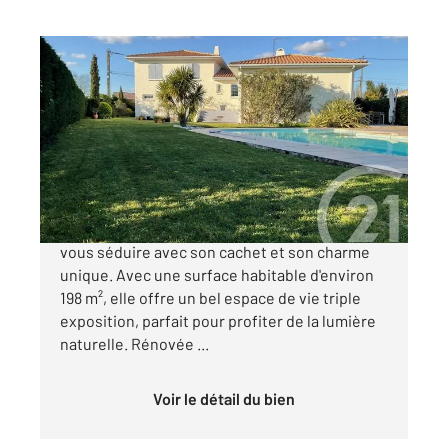
MERIGNAC 33
2
191,23 m
, 8 pièces
Ref : 14778
Maison à vendre
850 000 €
Découvrez cette magnifique maison qui saura
vous séduire avec son cachet et son charme
unique. Avec une surface habitable d'environ
198 m², elle offre un bel espace de vie triple
exposition, parfait pour profiter de la lumière
naturelle. Rénovée ...
Voir le détail du bien