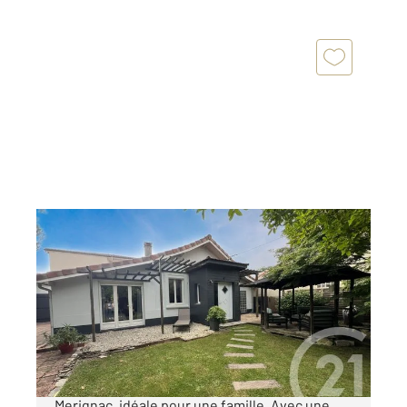
MERIGNAC 33
2
133,82 m
, 6 pièces
Ref : 14588
Maison à vendre
588 000 €
Découvrez cette maison de 6 pièces à
Merignac, idéale pour une famille. Avec une