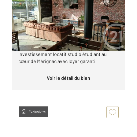
2
18 m
, 1 pièce
Ref : 14853
Appartement Studio à vendre
50 000 €
Visiter le site dédié
Investissement locatif studio étudiant au
cœur de Mérignac avec loyer garanti
Voir le détail du bien
Exclusivité