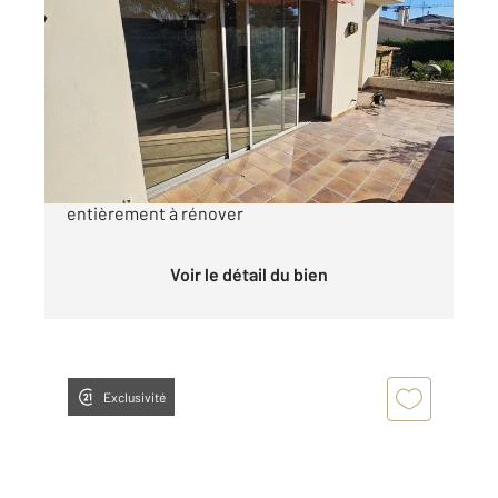
MERIGNAC 33
2
87 m
, 6 pièces
Ref : 14759
Appartement à vendre
249 400 €
Mérignac. La Glacière. Appartement de 87 m²
entièrement à rénover
Voir le détail du bien
Exclusivité