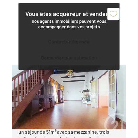
Vous êtes acquéreur et vendeur,
nos agents immobiliers peuvent vous
accompagner dans vos projets
Contacter l'agence
Demander une estimation
MERIGNAC 33
2
140,20 m
, 5 pièces
Ref : 14864
Maison à vendre
520 000 €
Maison familiale de 140m2 à rénover, offrant
un séjour de 51m² avec sa mezzanine, trois