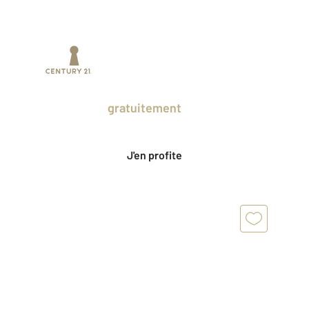
Prenez un temps d'avance sur le marché
en profitant
gratuitement
des Ventes
Privées CENTURY 21.
J'en profite