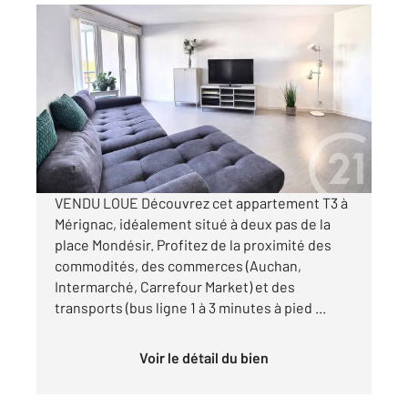
MERIGNAC 33
2
67,97 m
, 3 pièces
Ref : 13710
Appartement F3 Bis à vendre
210 000 €
Visiter le site dédié
VENDU LOUE Découvrez cet appartement T3 à
Mérignac, idéalement situé à deux pas de la
place Mondésir. Profitez de la proximité des
commodités, des commerces (Auchan,
Intermarché, Carrefour Market) et des
transports (bus ligne 1 à 3 minutes à pied ...
Voir le détail du bien