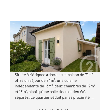
MERIGNAC 33
2
71 m
, 3 pièces
Ref : 14995
Maison à vendre
299 600 €
Visiter le site dédié
Située à Mérignac Arlac, cette maison de 71m²
offre un séjour de 24m², une cuisine
indépendante de 13m², deux chambres de 12m²
et 13m², ainsi qu'une salle d'eau et des WC
séparés. Le quartier séduit par sa proximité ...