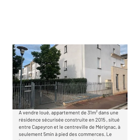
MERIGNAC 33
2
30,99 m
, 1 pièce
Ref : 14946
Appartement F1 à vendre
129 000 €
Visiter le site dédié
A vendre loué, appartement de 31m² dans une
résidence sécurisée construite en 2015 , situé
entre Capeyron et le centreville de Mérignac, à
seulement 5min à pied des commerces. Le