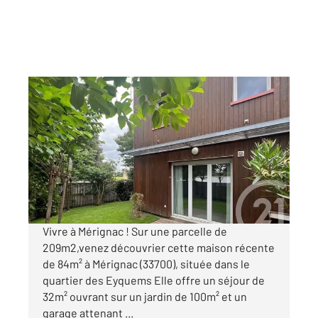
MERIGNAC 33
2
84,45 m
, 4 pièces
Ref : 12142
Maison à vendre
378 000 €
Visiter le site dédié
Vivre à Mérignac ! Sur une parcelle de
209m2,venez découvrier cette maison récente
de 84m² à Mérignac (33700), située dans le
quartier des Eyquems Elle offre un séjour de
32m² ouvrant sur un jardin de 100m² et un
garage attenant ...