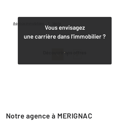
Agence immobilière
Vente
Vous envisagez
une carrière dans l'immobilier ?
Découvrir nos offres
1
2
Notre agence à MERIGNAC