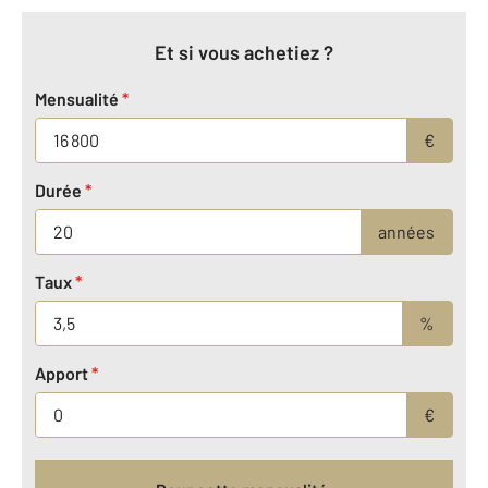
Et si vous achetiez ?
Mensualité
*
€
Durée
*
années
Taux
*
%
Apport
*
€