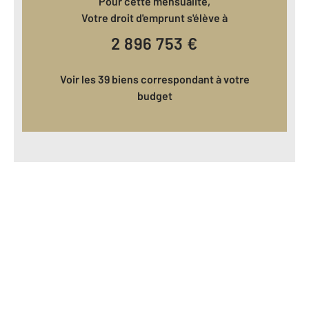
Pour cette mensualité,
Votre droit d'emprunt s'élève à
2 896 753
€
Voir les 39 biens correspondant à votre
budget