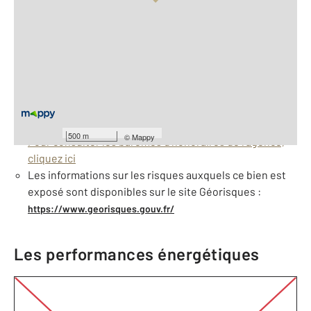
Vue globale
2
Surface totale : 88,6 m
À savoir
Dépôt de garantie : 2800 €
Barèmes d'honoraires de l'agence
500 m
©
Mappy
Pour consulter les barèmes d'honoraires de l'agence,
cliquez ici
Les informations sur les risques auxquels ce bien est
exposé sont disponibles sur le site Géorisques :
https://www.georisques.gouv.fr/
Les performances énergétiques