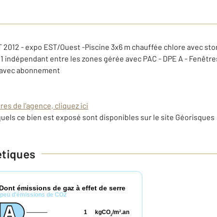
T 2012 - expo EST/Ouest -Piscine 3x6 m chauffée chlore avec stor
N1 indépendant entre les zones gérée avec PAC - DPE A - Fenêtre
e avec abonnement
es de l'agence, cliquez ici
uels ce bien est exposé sont disponibles sur le site Géorisques 
étiques
Dont émissions de gaz à effet de serre
peu d'émissions de CO2
1
kgCO
/m
.an
2
2