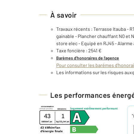
À savoir
Travaux récents : Terrasse Itauba - R
gainable - Plancher chauffant N0 et 
store elec - Equipé en RJ45 - Alarm
Taxe foncière : 2541 €
Barèmes d'honoraires de l'agence
Pour consulter les barèmes d'honorair
Les informations sur les risques auxq
Les performances énerg
consommation
logement extrêmement performant
(énergie primaire)
émissions
43
1
*
2
2
kWh/m
.an
kg CO
/m
.an
2
43 kWh/m²/an
d'énergie finale