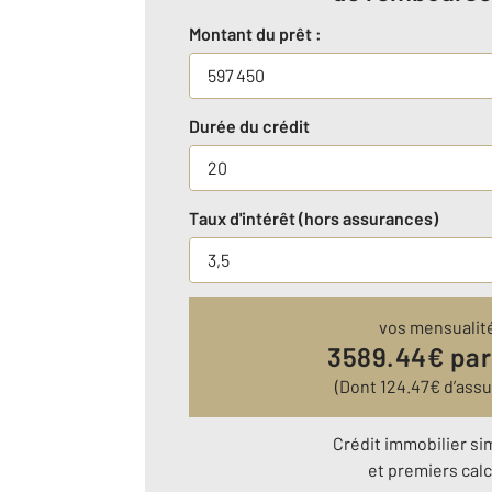
Montant du prêt :
Durée du crédit
Taux d'intérêt (hors assurances)
vos mensualit
3589.44
€ par
(Dont
124.47
€ d’ass
Crédit immobilier si
et premiers calc