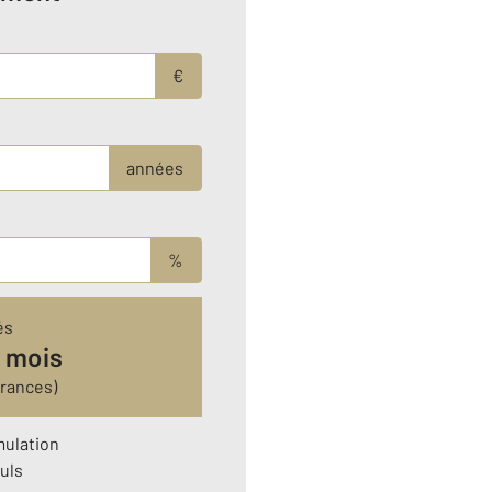
€
années
%
és
 mois
urances)
mulation
uls