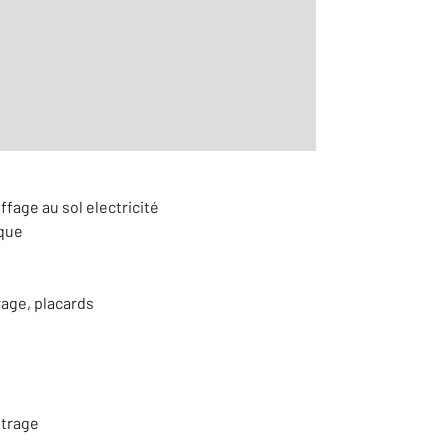
r le détail]
ffage au sol electricité
ique
rage, placards
itrage