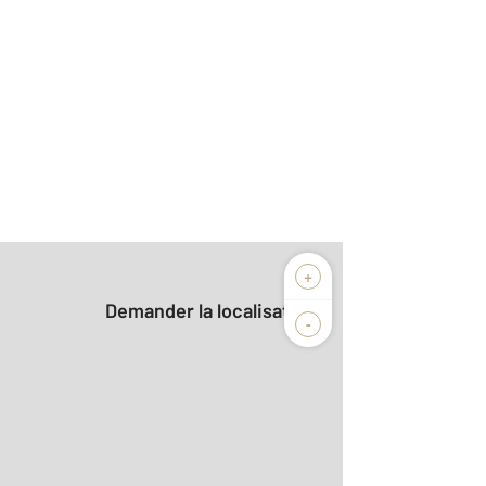
+
Demander la localisation
-
2
m