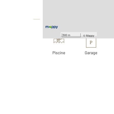
Surface terrain : 253 m
Équipements
Les plus
500 m
©
Mappy
P
Piscine
Garage