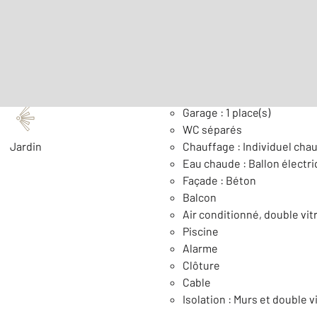
Nombre de pièces : 5
[Voi
Général
Garage : 1 place(s)
WC séparés
Jardin
Chauffage : Individuel chau
Eau chaude : Ballon électr
Façade : Béton
Balcon
Air conditionné, double vit
Piscine
Alarme
Clôture
Cable
Isolation : Murs et double v