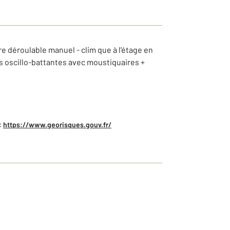
e déroulable manuel - clim que à l'étage en
s oscillo-battantes avec moustiquaires +
:
https://www.georisques.gouv.fr/