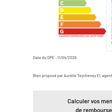
logement extrêmement peu performant
Date du DPE : 11/04/2026
Bien proposé par
Aurélie
Teycheney
EI
, agen
Calculer vos men
de rembours