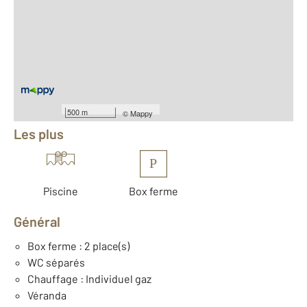
2
Surface totale : 216 m
2
Surface habitable : 179 m
2
Surface terrain : 957 m
Nombre de pièces : 6
[Voir le détail]
Équipements
500 m
©
Mappy
Les plus
P
Piscine
Box ferme
Général
Box ferme : 2 place(s)
WC séparés
Chauffage : Individuel gaz
Véranda