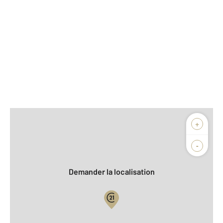
Afficher sur la carte :
+
Agence
Biens vendus
-
Demander la localisation
Vue globale