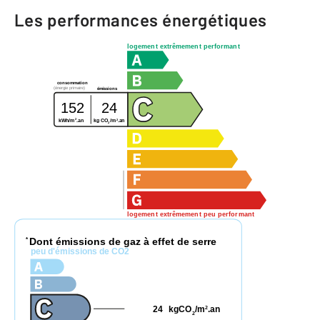
Les performances énergétiques
logement extrêmement performant
consommation
(énergie primaire)
émissions
152
24
2
2
kg CO
/m
.an
kWh/m
.an
2
logement extrêmement peu performant
Dont émissions de gaz à effet de serre
*
peu d'émissions de CO2
24
kgCO
/m
.an
2
2