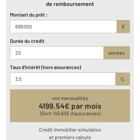
de remboursement
Montant du prêt :
€
Durée du crédit
années
Taux d'intérêt (hors assurances)
%
vos mensualités
4199.54
€ par mois
(Dont
145.63
€ d’assurances)
Crédit immobilier simulation
et premiers calculs